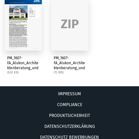
ZIP
PM_1607-
PM_1607-
FA_Alukon_Archite
FA_Alukon_Archite
ktenberatung_und
ktenberatung_und
_Handbuch.pdf
(630 KB)
_Handbuch.zip
(13 MB)
IMPRESSUM
COMPLIANCE
PRODUKTSICHERHEIT
DATENSCHUTZERKLÄRUNG
DATENSCHUTZ BEWERBUNGEN