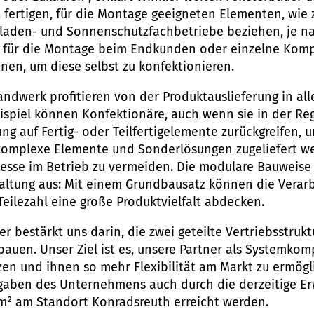
it fertigen, für die Montage geeigneten Elementen, wi
laden- und Sonnenschutzfachbetriebe beziehen, je nac
te für die Montage beim Endkunden oder einzelne Komp
en, um diese selbst zu konfektionieren.
ndwerk profitieren von der Produktauslieferung in all
ispiel können Konfektionäre, auch wenn sie in der Rege
ung auf Fertig- oder Teilfertigelemente zurückgreifen,
komplexe Elemente und Sonderlösungen zugeliefert w
esse im Betrieb zu vermeiden. Die modulare Bauweise 
haltung aus: Mit einem Grundbausatz können die Verar
Teilezahl eine große Produktvielfalt abdecken.
er bestärkt uns darin, die zwei geteilte Vertriebsstruk
auen. Unser Ziel ist es, unsere Partner als Systemk
zen und ihnen so mehr Flexibilität am Markt zu ermögli
Angaben des Unternehmens auch durch die derzeitige E
 m² am Standort Konradsreuth erreicht werden.