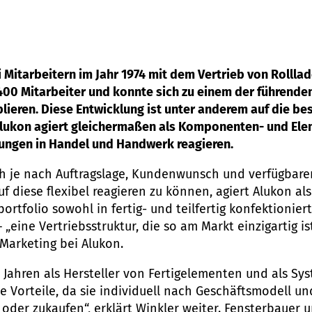
i Mitarbeitern im Jahr 1974 mit dem Vertrieb von Rolll
400 Mitarbeiter und konnte sich zu einem der führenden
lieren. Diese Entwicklung ist unter anderem auf die be
lukon agiert gleichermaßen als Komponenten- und Ele
rungen in Handel und Handwerk reagieren.
 je nach Auftragslage, Kundenwunsch und verfügbarer
 diese flexibel reagieren zu können, agiert Alukon a
ortfolio sowohl in fertig- und teilfertig konfektionie
eine Vertriebsstruktur, die so am Markt einzigartig ist
arketing bei Alukon.
en Jahren als Hersteller von Fertigelementen und als Sy
e Vorteile, da sie individuell nach Geschäftsmodell 
n oder zukaufen“, erklärt Winkler weiter. Fensterbauer