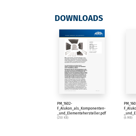
DOWNLOADS
PM_1602-
PM_160
F_Alukon_als_Komponenten-
F_Aluk
_und_Elementehersteller.pdf
_und_E
(250 KB)
(6 MB)