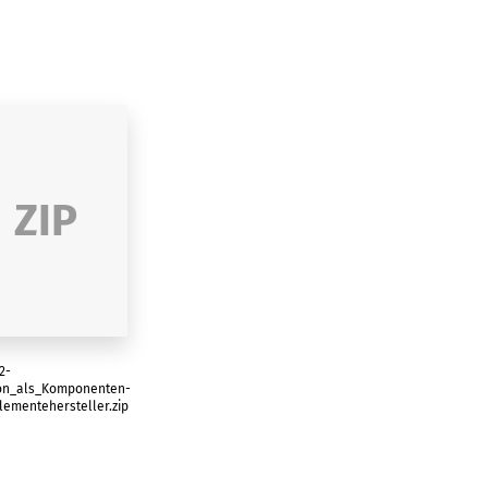
ZIP
2-
on_als_Komponenten-
lementehersteller.zip