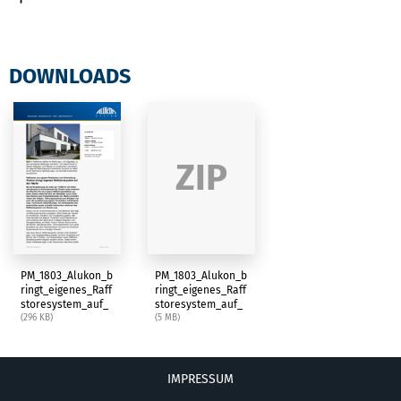
DOWNLOADS
ZIP
PM_1803_Alukon_b
PM_1803_Alukon_b
ringt_eigenes_Raff
ringt_eigenes_Raff
storesystem_auf_
storesystem_auf_
den_Markt.pdf
(296 KB)
den_Markt.zip
(5 MB)
IMPRESSUM