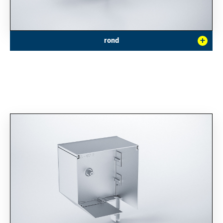
+
rond