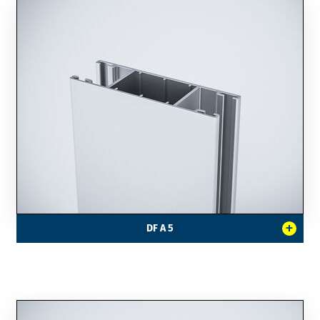
+
DF A 5