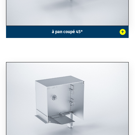
+
à pan coupé 45°