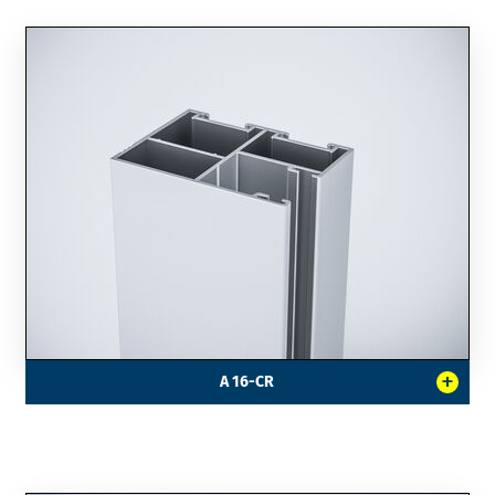
+
A 16-CR