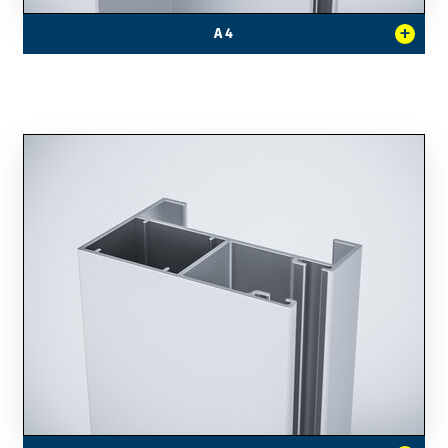
+
A 4