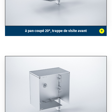
+
à pan coupé 20°, trappe de visite avant