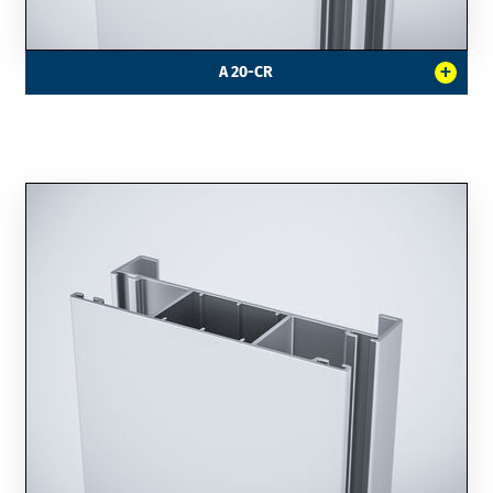
+
A 20-CR