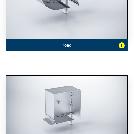
+
rond