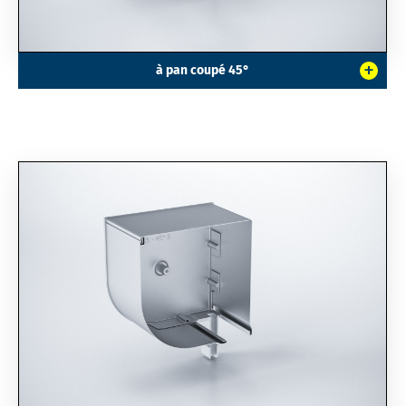
+
à pan coupé 45°