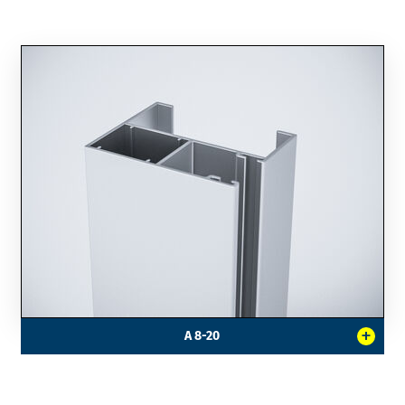
+
A 8-20