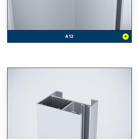
+
A 12