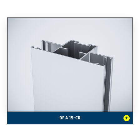
+
DF A 15-CR