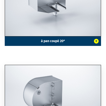
+
à pan coupé 20°