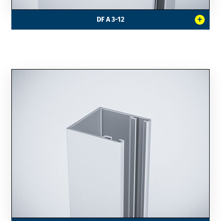
+
DF A 3-12