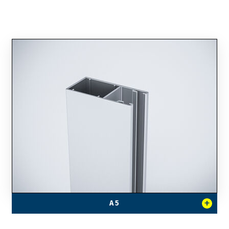
+
A 5