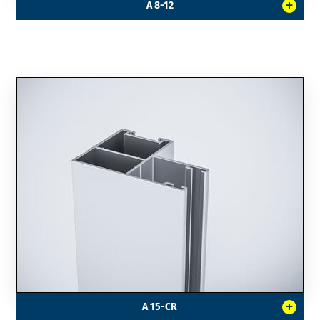
+
A 8-12
+
A 15-CR