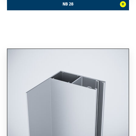
+
NB 28