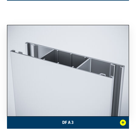
+
DF A 3