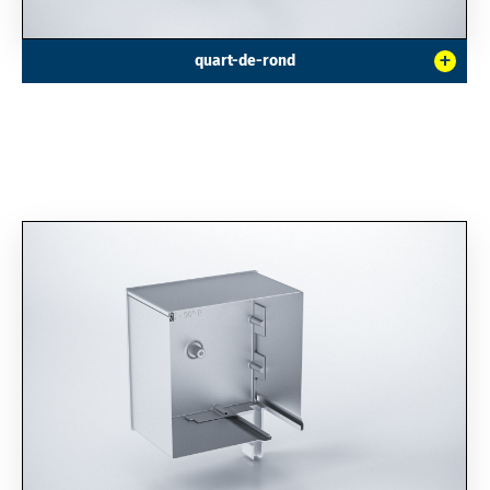
+
quart-de-rond