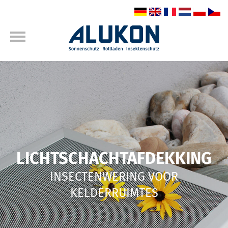
LICHTSCHACHTAFDEKKING
INSECTENWERING VOOR
KELDERRUIMTES