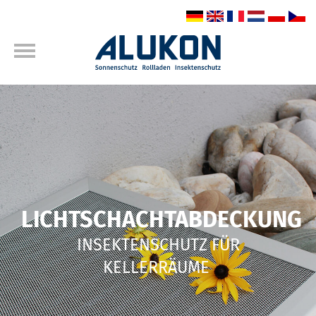
LICHTSCHACHTABDECKUNG
INSEKTENSCHUTZ FÜR
KELLERRÄUME