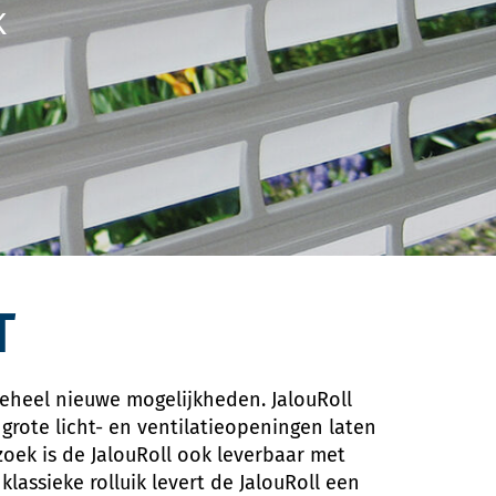
K
T
 geheel nieuwe mogelijkheden. JalouRoll
grote licht- en ventilatieopeningen laten
oek is de JalouRoll ook leverbaar met
assieke rolluik levert de JalouRoll een