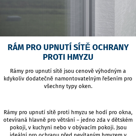
RÁM PRO UPNUTÍ SÍTĚ OCHRANY
PROTI HMYZU
Rámy pro upnutí sítě jsou cenově výhodným a
kdykoliv dodatečně namontovatelným řešením pro
všechny typy oken.
Rámy pro upnutí sítě proti hmyzu se hodí pro okna,
otevíraná hlavně pro větrání – jedno zda v dětském
pokoji, v kuchyni nebo v obývacím pokoji. Jsou
ideální pro ochranu před nevítaným hmyzem v