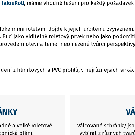
y
JalouRoll
, máme vhodné řešení pro každý požadavek 
okenními roletami dojde k jejich určitému zvýrazněn
Buď jako viditelný roletový prvek nebo jako podomítk
provedení otevírá téměř neomezené tvůrčí perspektivy
ní z hliníkových a PVC profilů, v nejrůznějších šířkác
ÁNKY
V
dné a velké roletové
Válcované schránky jsou
tonická přání.
vybírat z různých tva