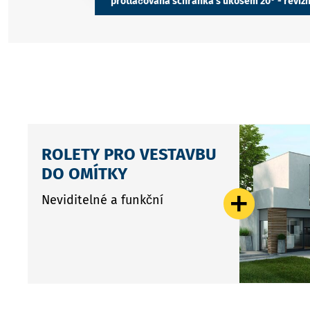
protlačovaná schránka s úkosem 20° - revizní
protlačovaná sc
su
ROLETY PRO VESTAVBU
DO OMÍTKY
Neviditelné a funkční