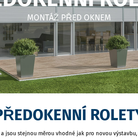
MONTÁŽ PŘED OKNEM
PŘEDOKENNÍ ROLET
 jsou stejnou měrou vhodné jak pro novou výstavbu, ta