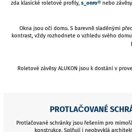
zda klasické roletové profily,
s_onro®
nebo závěs
Okna jsou oči domu. S barevně sladěnými před
kontrast, vždy rozhodnete o vzhledu svého domu. 
Roletové závěsy ALUKON jsou k dostání v provede
PROTLAČOVANÉ SCHR
Protlačované schránky jsou řešením pro mimořá
konstrukce. Splňují i neobvyklá architek