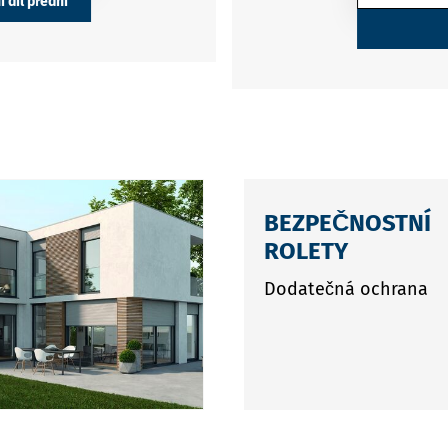
 díl přední
45
hránka s úkosem 20°
BEZPEČNOSTNÍ
ROLETY
Dodatečná ochrana