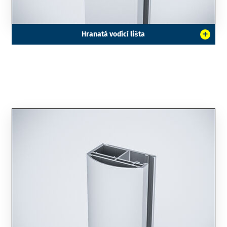
+
Hranatá vodící lišta