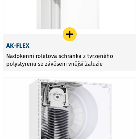
AK-FLEX
Nadokenní roletová schránka z tvrzeného
polystyrenu se závěsem vnější žaluzie