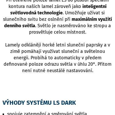
Při otevřené poloze lamel LS 80 působí speciální
kontura našich lamel zároveň jako
inteligentní
světlovodná technologie
. Umožňuje užívat si
slunečního svitu bez oslnění při
maximálním využití
denního světla
. Světlo je nasměrováno ke stropu a
prosvětluje celou místnost.
Lamely odklánějí horké letní sluneční paprsky a v
zimě pomáhají využívat sluneční a světelnou
energii. Probíhá to automaticky v předem
definované poloze odrazu světla v úhlu 20°. Přitom
není nutné neustálé nastavování.
VÝHODY SYSTÉMU LS DARK
spojuje zatemnění a směrování světla