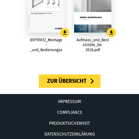
897151012_Montage
Aufmass_und_Best
-
ellhilfe_06-
_und_Bedienungsa
2026.pdf
nleitung_SP-
B_02_2026.pdf
ZUR ÜBERSICHT
IMPRESSUM
COMPLIANCE
PRODUKTSICHERHEIT
DATENSCHUTZERKLÄRUNG