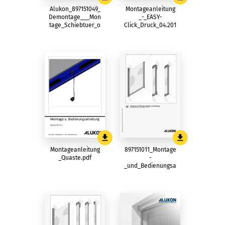
Alukon_897151049_
Montageanleitung
Demontage___Mon
_-_EASY-
tage_Schiebtuer_o
Click_Druck_04.201
ben_gelagert.pdf
9.pdf
Montageanleitung
897151011_Montage
_Quaste.pdf
-
_und_Bedienungsa
nleitung_SP-
V_02_2026.pdf