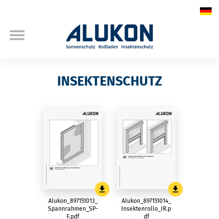
INSEKTENSCHUTZ
Alukon_897151013_
Alukon_897151014_
Spannrahmen_SP-
Insektenrollo_IR.p
F.pdf
df