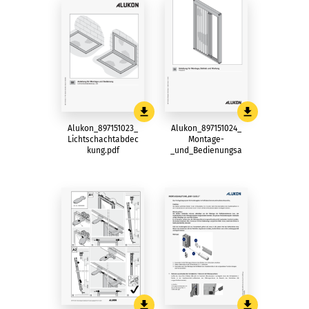
Alukon_897151023_
Alukon_897151024_
Lichtschachtabdec
Montage-
kung.pdf
_und_Bedienungsa
nleitung_Plissetue
r.pdf