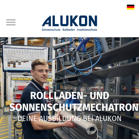
ROLLLADEN- UND
SONNENSCHUTZMECHATRONI
DEINE AUSBILDUNG BEI ALUKON